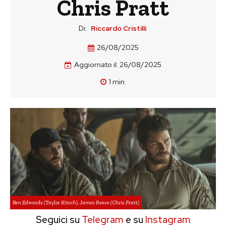
Chris Pratt
Di:
Riccardo Cristilli
26/08/2025
Aggiornato il:
26/08/2025
1
min.
Ben Edwards (Taylor Kitsch), James Reece (Chris Pratt)
Seguici su
Telegram
e su
Instagram