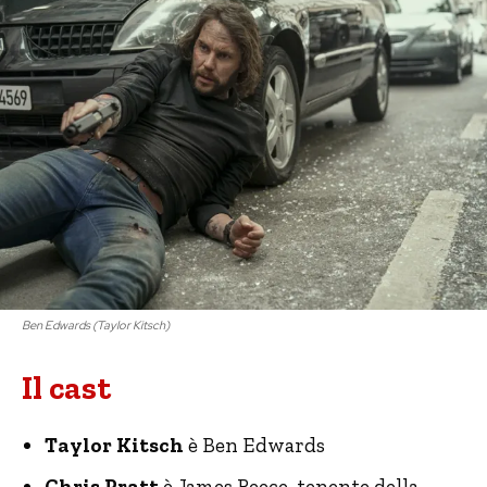
Ben Edwards (Taylor Kitsch)
Il cast
Taylor Kitsch
è Ben Edwards
Chris Pratt
è James Reece, tenente della