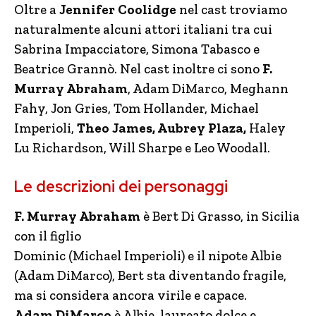
Oltre a
Jennifer Coolidge
nel cast troviamo
naturalmente alcuni attori italiani tra cui
Sabrina Impacciatore, Simona Tabasco e
Beatrice Grannò. Nel cast inoltre ci sono
F.
Murray Abraham
, Adam DiMarco, Meghann
Fahy, Jon Gries, Tom Hollander, Michael
Imperioli,
Theo James, Aubrey Plaza,
Haley
Lu Richardson, Will Sharpe e Leo Woodall.
Le descrizioni dei personaggi
F. Murray Abraham
è Bert Di Grasso, in Sicilia
con il figlio
Dominic (Michael Imperioli) e il nipote Albie
(Adam DiMarco), Bert sta diventando fragile,
ma si considera ancora virile e capace.
Adam DiMarco
è Albie, laureato dolce e