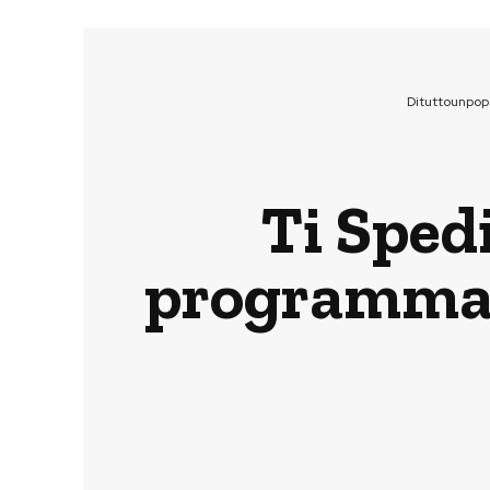
Dituttounpop
Ti Sped
programma i