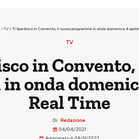
>
TV
>
Ti Spedisco in Convento, il nuovo programma in onda domenica 4 aprile
TV
isco in Convento, 
n onda domenica
Real Time
Di:
Redazione
04/04/2021
Aggiornato il:
08/11/2022