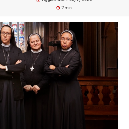
2
min.