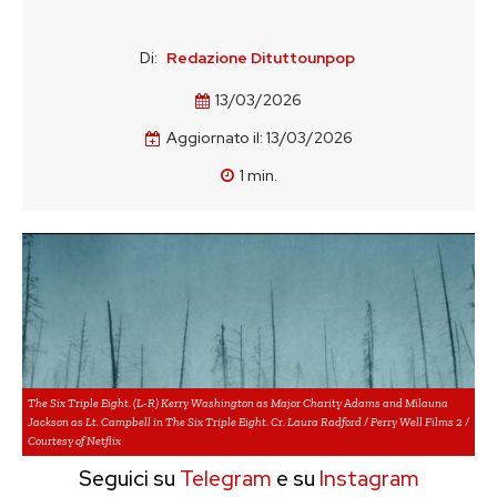
Di:
Redazione Dituttounpop
13/03/2026
Aggiornato il:
13/03/2026
1
min.
The Six Triple Eight. (L-R) Kerry Washington as Major Charity Adams and Milauna
Jackson as Lt. Campbell in The Six Triple Eight. Cr. Laura Radford / Perry Well Films 2 /
Courtesy of Netflix
Seguici su
Telegram
e su
Instagram