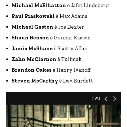
Michael McElhatton
è Jafet Lindeberg
Paul Piaskowski
è Max Adams
Michael Gaston
è Joe Dexter
Shaun Benson
è Gunnar Kaasen
Jamie McShane
è Scotty Allan
Zahn McClarnon
è Tulimak
Brandon Oakes
è Henry Ivanoff
Steven McCarthy
è Dev Burdett
1
di 5