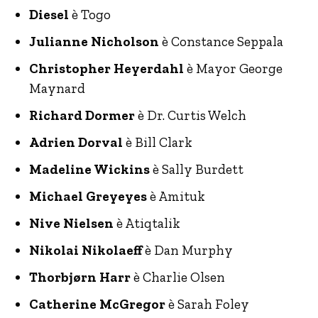
Diesel
è Togo
Julianne Nicholson
è Constance Seppala
Christopher Heyerdahl
è Mayor George
Maynard
Richard Dormer
è Dr. Curtis Welch
Adrien Dorval
è Bill Clark
Madeline Wickins
è Sally Burdett
Michael Greyeyes
è Amituk
Nive Nielsen
è Atiqtalik
Nikolai Nikolaeff
è Dan Murphy
Thorbjørn Harr
è Charlie Olsen
Catherine McGregor
è Sarah Foley