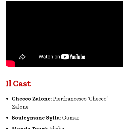
Il Cast
Checco Zalone
: Pierfrancesco ‘Checco’
Zalone
Souleymane Sylla
: Oumar
Manda Touré
: Idjaba