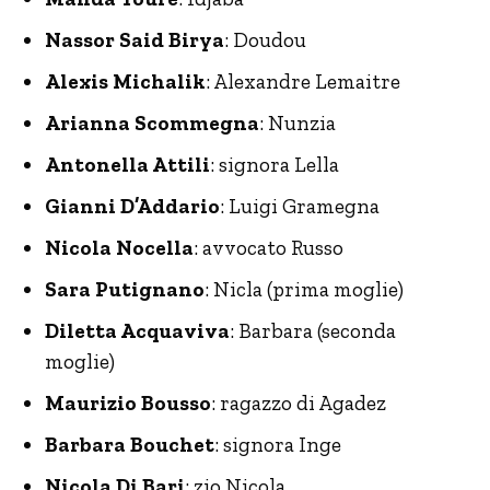
Nassor Said Birya
: Doudou
Alexis Michalik
: Alexandre Lemaitre
Arianna Scommegna
: Nunzia
Antonella Attili
: signora Lella
Gianni D’Addario
: Luigi Gramegna
Nicola Nocella
: avvocato Russo
Sara Putignano
: Nicla (prima moglie)
Diletta Acquaviva
: Barbara (seconda
moglie)
Maurizio Bousso
: ragazzo di Agadez
Barbara Bouchet
: signora Inge
Nicola Di Bari
: zio Nicola