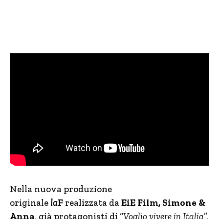
Nella nuova produzione
originale
la
F
realizzata da
EiE Film, Simone &
Anna
, già protagonisti di “
Voglio vivere in Italia
”,