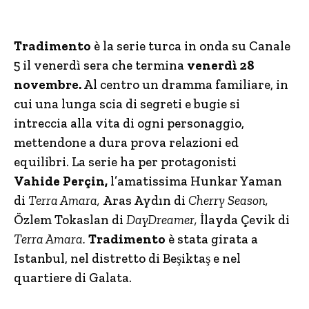
Tradimento
è la serie turca in onda su Canale
5 il venerdì sera che termina
venerdì 28
novembre.
Al centro un dramma familiare, in
cui una lunga scia di segreti e bugie si
intreccia alla vita di ogni personaggio,
mettendone a dura prova relazioni ed
equilibri. La serie ha per protagonisti
Vahide Perçin,
l’amatissima Hunkar Yaman
di
Terra Amara,
Aras Aydın di
Cherry Season,
Özlem Tokaslan di
DayDreamer,
İlayda Çevik di
Terra Amara.
Tradimento
è stata girata a
Istanbul, nel distretto di Beşiktaş e nel
quartiere di Galata.