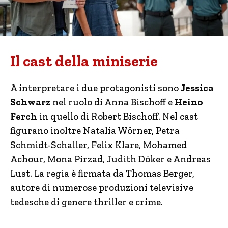
Il cast della miniserie
A interpretare i due protagonisti sono
Jessica
Schwarz
nel ruolo di Anna Bischoff e
Heino
Ferch
in quello di Robert Bischoff. Nel cast
figurano inoltre
Natalia Wörner
,
Petra
Schmidt-Schaller
,
Felix Klare
,
Mohamed
Achour
,
Mona Pirzad
,
Judith Döker
e
Andreas
Lust
. La regia è firmata da Thomas Berger,
autore di numerose produzioni televisive
tedesche di genere thriller e crime.