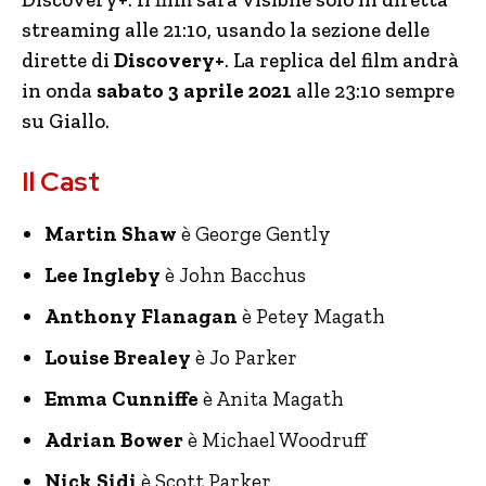
streaming alle 21:10, usando la sezione delle
dirette di
Discovery+
. La replica del film andrà
in onda
sabato 3 aprile 2021
alle 23:10 sempre
su Giallo.
Il Cast
Martin Shaw
è George Gently
Lee Ingleby
è John Bacchus
Anthony Flanagan
è Petey Magath
Louise Brealey
è Jo Parker
Emma Cunniffe
è Anita Magath
Adrian Bower
è Michael Woodruff
Nick Sidi
è Scott Parker