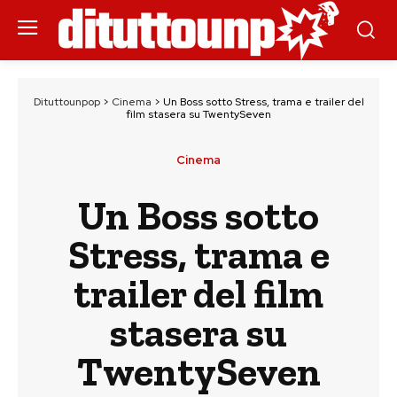
Dituttounpop
>
Cinema
>
Un Boss sotto Stress, trama e trailer del
film stasera su TwentySeven
Cinema
Un Boss sotto
Stress, trama e
trailer del film
stasera su
TwentySeven