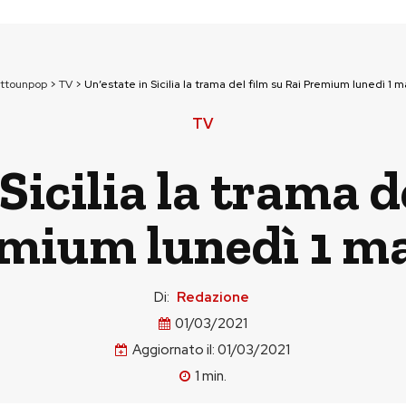
uttounpop
>
TV
>
Un’estate in Sicilia la trama del film su Rai Premium lunedì 1 
TV
Sicilia la trama d
mium lunedì 1 m
Di:
Redazione
01/03/2021
Aggiornato il:
01/03/2021
1
min.