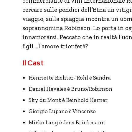
commerciante di vini internazionale Rei
cercare sulle pendici dell’Etna un viti
viaggio, sulla spiaggia incontra un uom
soprannomina Robinson. Lo porta in ospe
innamorarsi. Peccato che in realtà l’uo
figli….l’amore trionferà?
Il Cast
Henriette Richter- Rohl è Sandra
Daniel Heveles è Bruno/Robinson
Sky du Mont è Reinhold Kerner
Giorgio Lupano è Vincenzo
Mirko Lang è Jens Brinkmann