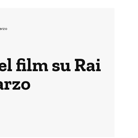
marzo
el film su Rai
arzo