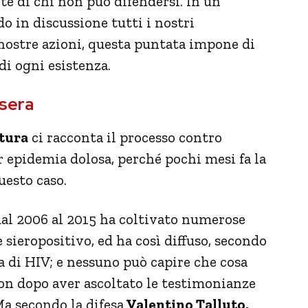
te di chi non può difendersi. In un
 in discussione tutti i nostri
ostre azioni, questa puntata impone di
 di ogni esistenza.
asera
tura
ci racconta il processo contro
er epidemia dolosa, perché pochi mesi fa la
uesto caso.
dal 2006 al 2015 ha coltivato numerose
 sieropositivo, ed ha così diffuso, secondo
 di HIV; e nessuno può capire che cosa
non dopo aver ascoltato le testimonianze
Ma secondo la difesa
Valentino Talluto,