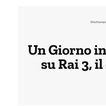
Dituttounp
Un Giorno i
su Rai 3, i