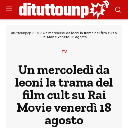
Dituttounpop
>
TV
>
Un mercoledì da leoni la trama del film cult su
Rai Movie venerdì 18 agosto
TV
Un mercoledì da
leoni la trama del
film cult su Rai
Movie venerdì 18
agosto