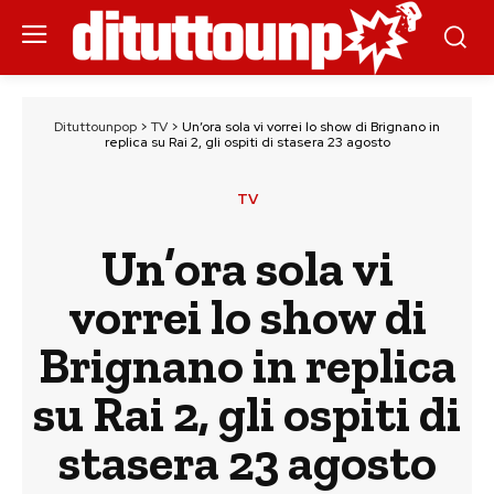
Dituttounpop
>
TV
>
Un’ora sola vi vorrei lo show di Brignano in
replica su Rai 2, gli ospiti di stasera 23 agosto
TV
Un’ora sola vi
vorrei lo show di
Brignano in replica
su Rai 2, gli ospiti di
stasera 23 agosto