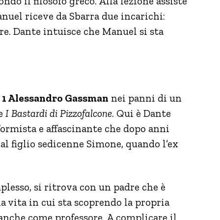
ondo il filosofo greco. Alla lezione assiste
anuel riceve da Sbarra due incarichi:
re. Dante intuisce che Manuel si sta
i 1 Alessandro Gassman
nei panni di un
e
I Bastardi di Pizzofalcone
. Qui è Dante
onformista e affascinante che dopo anni
al figlio sedicenne Simone, quando l’ex
lesso, si ritrova con un padre che è
a vita in cui sta scoprendo la propria
 anche come professore. A complicare il