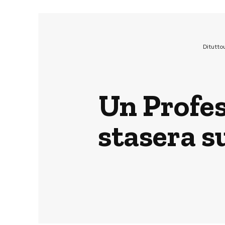
Ditutto
Un Profes
stasera s