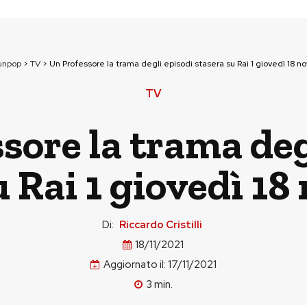
unpop
>
TV
>
Un Professore la trama degli episodi stasera su Rai 1 giovedì 18 
TV
sore la trama deg
u Rai 1 giovedì 1
Di:
Riccardo Cristilli
18/11/2021
Aggiornato il:
17/11/2021
3
min.