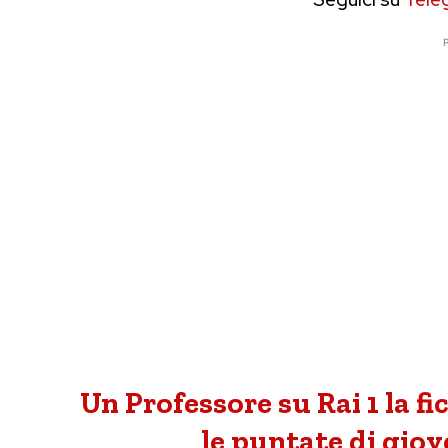
P
Un Professore su Rai 1 la 
le puntate di gio