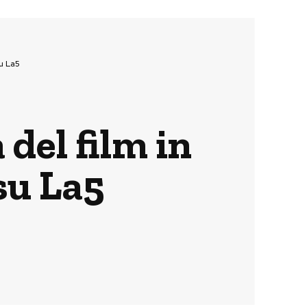
su La5
 del film in
su La5