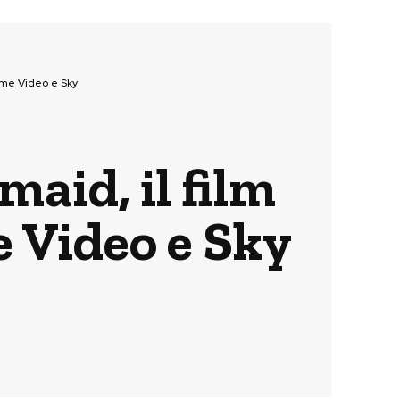
ime Video e Sky
aid, il film
 Video e Sky