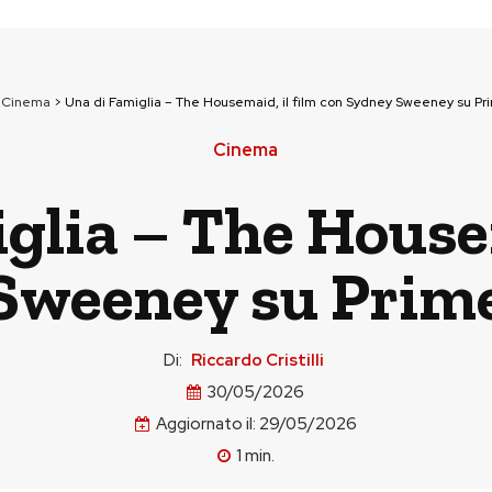
>
Cinema
>
Una di Famiglia – The Housemaid, il film con Sydney Sweeney su Pr
Cinema
glia – The Housem
Sweeney su Prime
Di:
Riccardo Cristilli
30/05/2026
Aggiornato il:
29/05/2026
1
min.