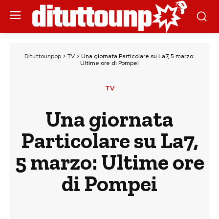
Dituttounpop
>
TV
>
Una giornata Particolare su La7, 5 marzo:
Ultime ore di Pompei
TV
Una giornata
Particolare su La7,
5 marzo: Ultime ore
di Pompei