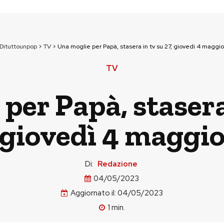
Dituttounpop
>
TV
>
Una moglie per Papà, stasera in tv su 27, giovedì 4 maggio
TV
per Papà, stasera 
giovedì 4 maggi
Di:
Redazione
04/05/2023
Aggiornato il:
04/05/2023
1
min.