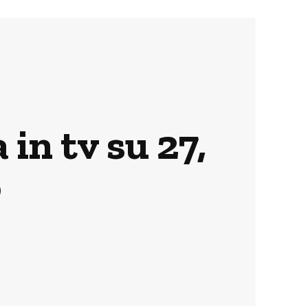
in tv su 27,
o