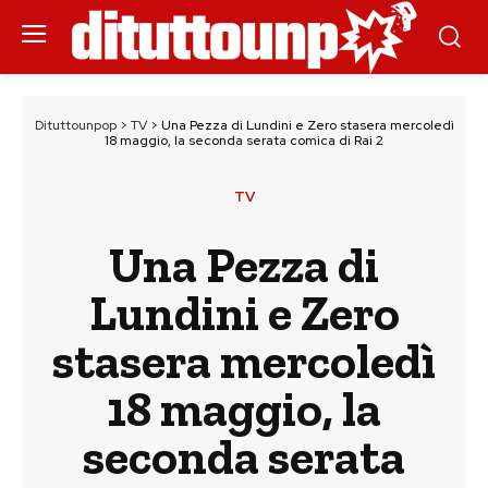
Dituttounpop
>
TV
>
Una Pezza di Lundini e Zero stasera mercoledì
18 maggio, la seconda serata comica di Rai 2
TV
Una Pezza di
Lundini e Zero
stasera mercoledì
18 maggio, la
seconda serata