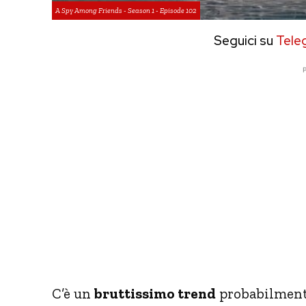
A Spy Among Friends - Season 1 - Episode 102
Seguici su
Tele
P
C’è un
bruttissimo trend
probabilmente