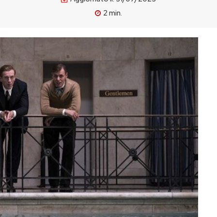
2
min.