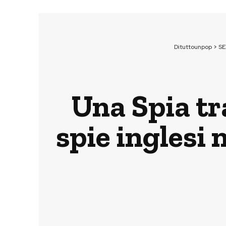
Dituttounpop
>
SE
Una Spia tr
spie inglesi