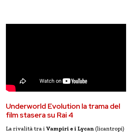
Underworld Evolution la trama del
film stasera su Rai 4
La rivalità tra i
Vampiri e i Lycan
(licantropi)