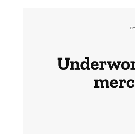
Di
Underworl
merco