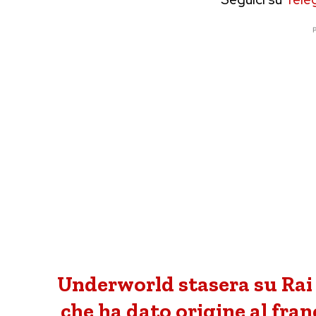
P
Underworld stasera su Rai 
che ha dato origine al fra