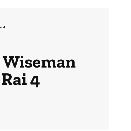
i 4
en Wiseman
 Rai 4