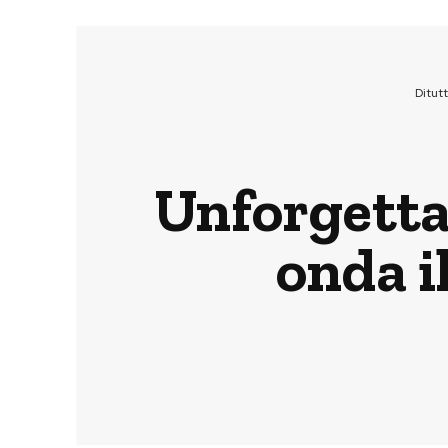
Ditut
Unforgettab
onda i