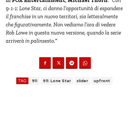
di
FOX Entertainment
,
Michael Thorn
. “
Con
9-1-1: Lone Star, ci danno l’opportunità di espandere
il franchise in un nuovo territori, sia letteralmente
che figurativamente. Non vediamo l’ora di vedere
Rob Lowe in questa nuova versione, quando la serie
arriverà in palinsesto.
“
TAG
911
911: Lone Star
slider
upfront