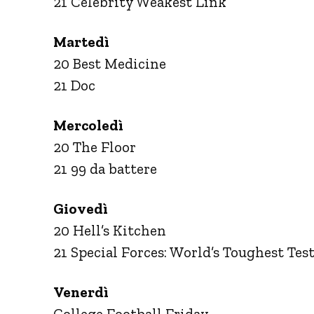
21 Celebrity Weakest Link
Martedì
20 Best Medicine
21 Doc
Mercoledì
20 The Floor
21 99 da battere
Giovedì
20 Hell’s Kitchen
21 Special Forces: World’s Toughest Tes
Venerdì
College Football Friday