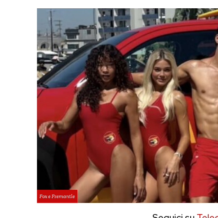
Fox e Fremantle
Seguici su
Tele