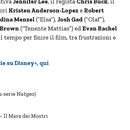
ativa
Jennifer Lee
, il regista
Chris Buck
, il
tori
Kristen Anderson-Lopez
e
Robert
dina Menzel
(“Elsa”),
Josh Gad
(“Olaf”),
. Brown
(“Tenente Mattias”) ed
Evan Rachel
l tempo per finire il film, tra frustrazioni e
ie su Disney+, qui
u-serie Natgeo)
– Il Mare dei Mostri