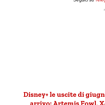
P
Disney+ le uscite di giugno
arrivo: Artemis Fowl, X