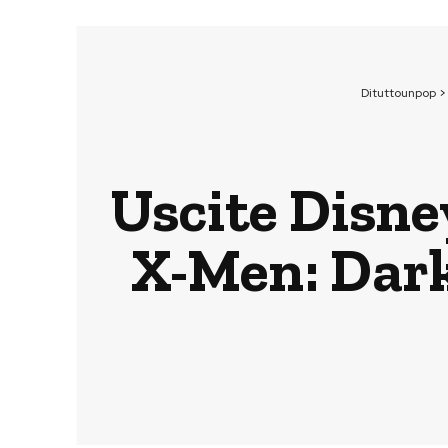
Dituttounpop
Uscite Disne
X-Men: Dark 