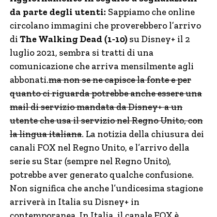
da parte degli utenti:
Sappiamo che online
circolano immagini che proverebbero l’arrivo
di
The Walking Dead (1-10)
su Disney+ il 2
luglio 2021, sembra si tratti di una
comunicazione che arriva mensilmente agli
abbonati.
ma non se ne capisce la fonte e per
quanto ci riguarda potrebbe anche essere una
mail di servizio mandata da Disney+ a un
utente che usa il servizio nel Regno Unito, con
la lingua italiana
. La notizia della chiusura dei
canali FOX nel Regno Unito, e l’arrivo della
serie su Star (sempre nel Regno Unito),
potrebbe aver generato qualche confusione.
Non significa che anche l’undicesima stagione
arriverà in Italia su Disney+ in
contemporanea. In Italia, il canale FOX è