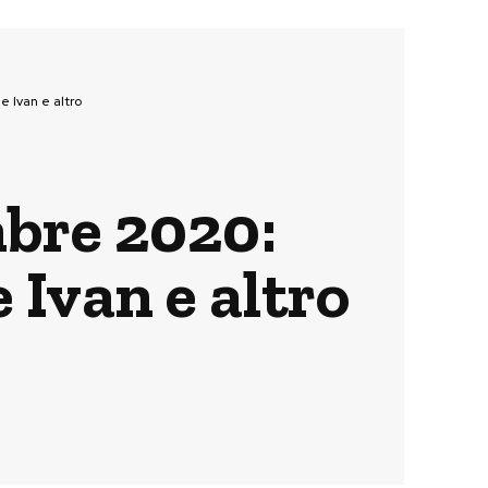
e Ivan e altro
mbre 2020:
 Ivan e altro