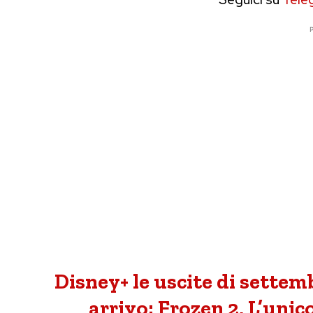
P
Disney+ le uscite di settembr
arrivo: Frozen 2, L’unico