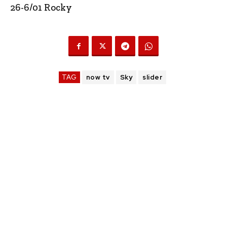
26-6/01 Rocky
TAG
now tv
Sky
slider