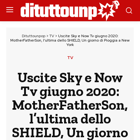
Dituttounpop
>
TV
>
Uscite Sky e Now Tv giugno 2020:
MotherFatherSon, l’ultima dello SHIELD, Un giorno di Pioggia a New
York
TV
Uscite Sky e Now
Tv giugno 2020:
MotherFatherSon,
l’ultima dello
SHIELD, Un giorno