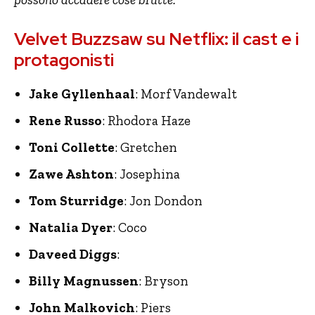
Velvet Buzzsaw su Netflix: il cast e i
protagonisti
Jake Gyllenhaal
: Morf Vandewalt
Rene Russo
: Rhodora Haze
Toni Collette
: Gretchen
Zawe Ashton
: Josephina
Tom Sturridge
: Jon Dondon
Natalia Dyer
: Coco
Daveed Diggs
:
Billy Magnussen
: Bryson
John Malkovich
: Piers