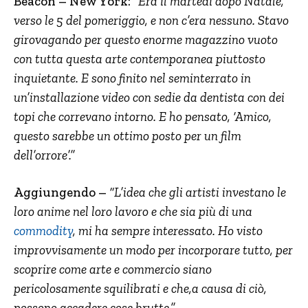
Beacon – New York:
“Era il martedì dopo Natale,
verso le 5 del pomeriggio, e non c’era nessuno. Stavo
girovagando per questo enorme magazzino vuoto
con tutta questa arte contemporanea piuttosto
inquietante. E sono finito nel seminterrato in
un’installazione video con sedie da dentista con dei
topi che correvano intorno. E ho pensato, ‘Amico,
questo sarebbe un ottimo posto per un film
dell’orrore’.”
Aggiungendo –
“L’idea che gli artisti investano le
loro anime nel loro lavoro e che sia più di una
commodity
, mi ha sempre interessato. Ho visto
improvvisamente un modo per incorporare tutto, per
scoprire come arte e commercio siano
pericolosamente squilibrati e che,a causa di ciò,
possono accadere cose brutte.”