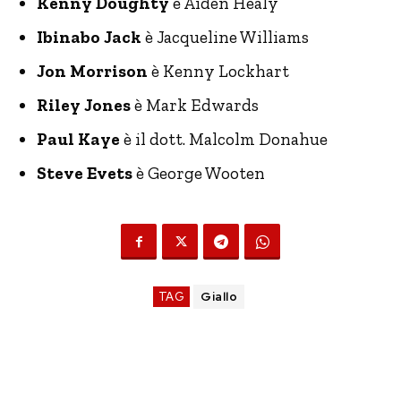
Kenny Doughty
è Aiden Healy
Ibinabo Jack
è Jacqueline Williams
Jon Morrison
è Kenny Lockhart
Riley Jones
è Mark Edwards
Paul Kaye
è il dott. Malcolm Donahue
Steve Evets
è George Wooten
TAG
Giallo