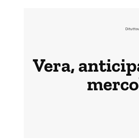
Ditutto
Vera, anticip
mercol