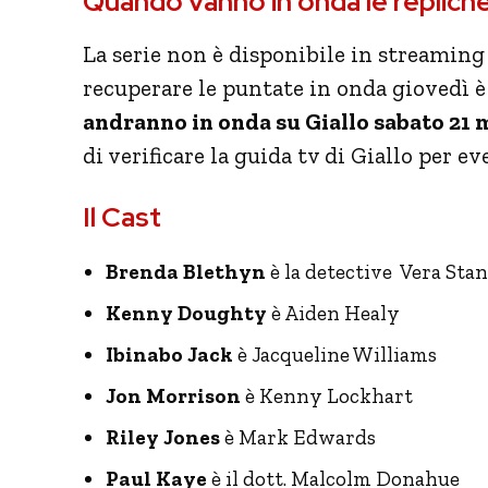
Quando vanno in onda le replich
La serie non è disponibile in streaming
recuperare le puntate in onda giovedì è
andranno in onda su Giallo sabato 21 m
di verificare la guida tv di Giallo per
Il Cast
Brenda Blethyn
è la detective Vera Sta
Kenny Doughty
è Aiden Healy
Ibinabo Jack
è Jacqueline Williams
Jon Morrison
è Kenny Lockhart
Riley Jones
è Mark Edwards
Paul Kaye
è il dott. Malcolm Donahue