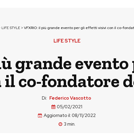
>
LIFE STYLE
>
VFXRIO: il più grande evento per gli effetti visivi con il co-fonda
LIFE STYLE
ù grande evento p
n il co-fondatore d
Di:
Federico Vascotto
05/02/2021
Aggiornato il:
08/11/2022
3
min.