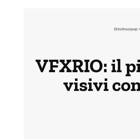
Dituttounpop
VFXRIO: il pi
visivi co