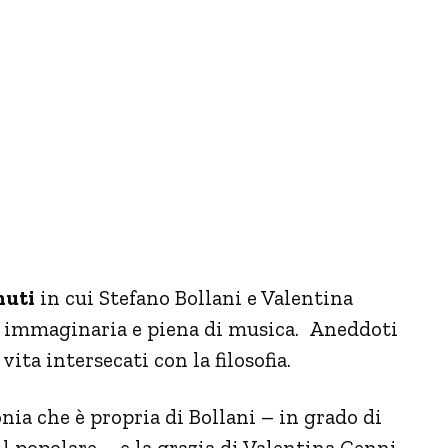
nuti
in cui Stefano Bollani e Valentina
sa immaginaria e piena di musica. Aneddoti
vita intersecati con la filosofia.
ronia che è propria di Bollani – in grado di
 il popolare – e la grazia di Valentina Cenni,