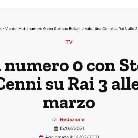
V
>
Via dei Matti numero 0 con Stefano Bollani e Valentina Cenni su Rai 3 alle 
TV
i numero 0 con St
enni su Rai 3 all
marzo
Di:
Redazione
15/03/2021
Aggiornato il:
14/03/2021