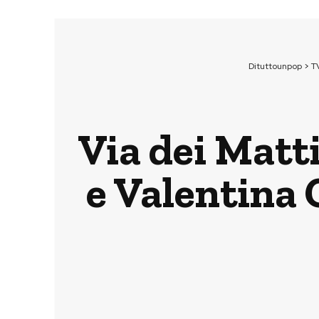
Dituttounpop
>
T
Via dei Matt
e Valentina C