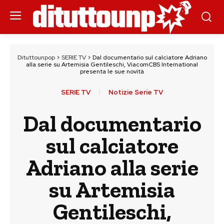
Dituttounpop
>
SERIE TV
>
Dal documentario sul calciatore Adriano
alla serie su Artemisia Gentileschi, ViacomCBS International
presenta le sue novità
SERIE TV
Notizie Serie TV
Dal documentario
sul calciatore
Adriano alla serie
su Artemisia
Gentileschi,