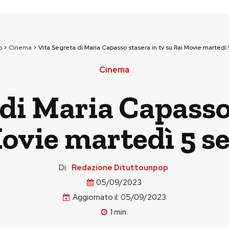
p
>
Cinema
>
Vita Segreta di Maria Capasso stasera in tv su Rai Movie marted
Cinema
di Maria Capasso 
Movie martedì 5 s
Di:
Redazione Dituttounpop
05/09/2023
Aggiornato il:
05/09/2023
1
min.