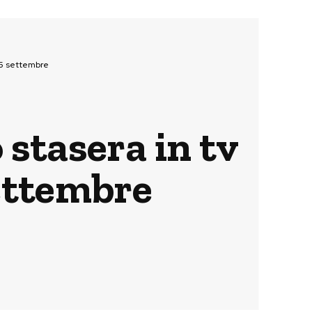
ì 5 settembre
stasera in tv
ettembre