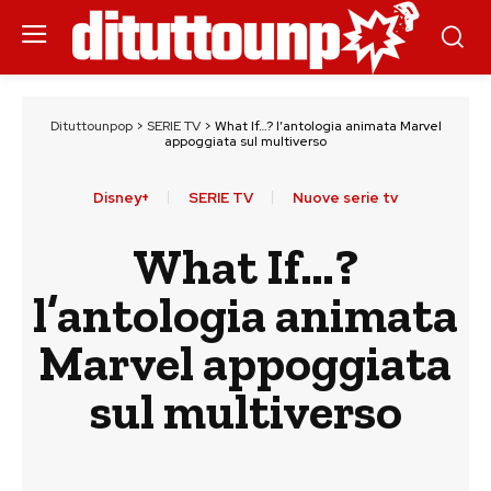
Dituttounpop
>
SERIE TV
>
What If…? l’antologia animata Marvel
appoggiata sul multiverso
Disney+
SERIE TV
Nuove serie tv
What If…?
l’antologia animata
Marvel appoggiata
sul multiverso