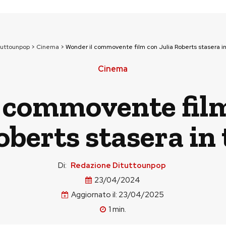
tuttounpop
>
Cinema
>
Wonder il commovente film con Julia Roberts stasera in
Cinema
 commovente film
oberts stasera in 
Di:
Redazione Dituttounpop
23/04/2024
Aggiornato il:
23/04/2025
1
min.