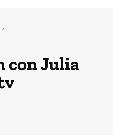
 tv
 con Julia
tv