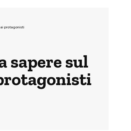
 ai protagonisti
da sapere sul
 protagonisti