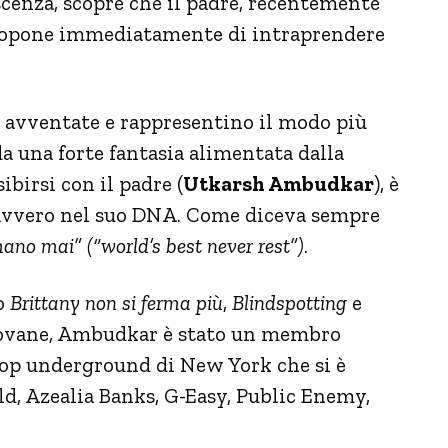
escenza, scopre che il padre, recentemente
propone immediatamente di intraprendere
 avventate e rappresentino il modo più
a una forte fantasia alimentata dalla
birsi con il padre (
Utkarsh Ambudkar
), è
davvero nel suo DNA. Come diceva sempre
mano mai” (“world’s best never rest”)
.
no
Brittany non si ferma più
,
Blindspotting
e
 giovane, Ambudkar è stato un membro
hop underground di New York che si è
old, Azealia Banks, G-Easy, Public Enemy,