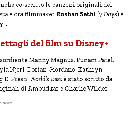
anche co-scritto le canzoni originali del
ista e ora filmmaker
Roshan Sethi
(
7 Days
) è
y+
.
ettagli del film su Disney+
l’esordiente Manny Magnus, Punam Patel,
ayla Njeri, Dorian Giordano, Kathryn
 E. Fresh.
World’s Best
è stato scritto da
iginali di Ambudkar e Charlie Wilder.
Pubblicità -