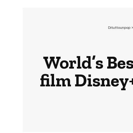
Dituttounpop
World’s Best
film Disney+