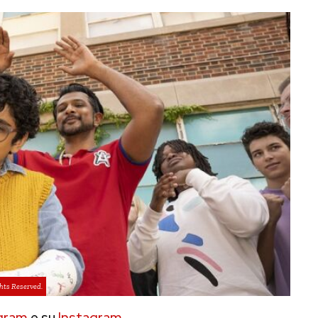
ghts Reserved.
gram
e su
Instagram