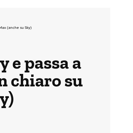
DMax (anche su Sky)
y e passa a
n chiaro su
y)