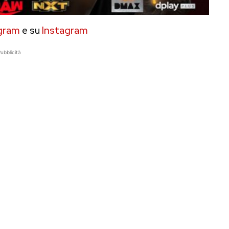
gram
e su
Instagram
ubblicità