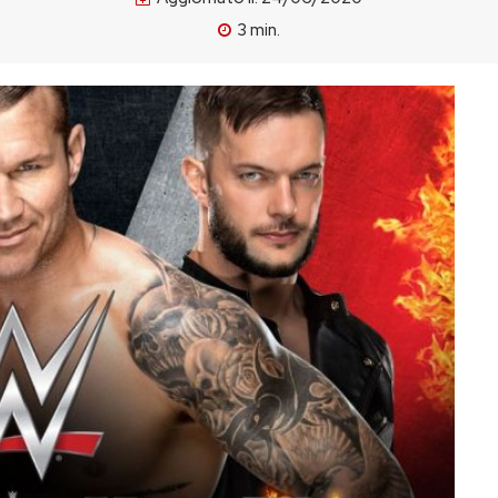
3
min.