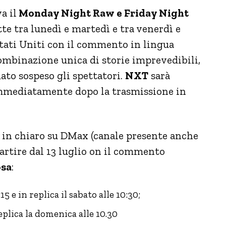
a il
Monday Night Raw e Friday Night
te tra lunedì e martedì e tra venerdì e
Stati Uniti con il commento in lingua
ombinazione unica di storie imprevedibili,
iato sospeso gli spettatori.
NXT
sarà
mmediatamente dopo la trasmissione in
n chiaro su DMax (canale presente anche
rtire dal 13 luglio on il commento
osa
:
5 e in replica il sabato alle 10:30;
replica la domenica alle 10.30