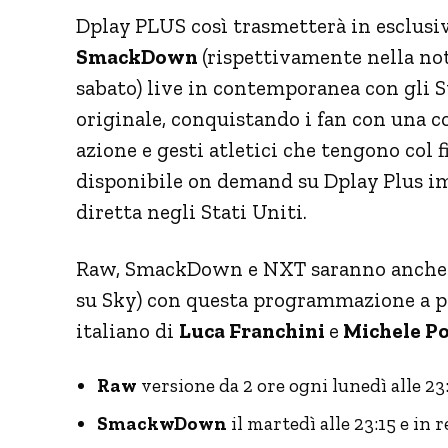
Dplay PLUS così trasmetterà in esclusiv
SmackDown
(rispettivamente nella not
sabato) live in contemporanea con gli 
originale, conquistando i fan con una c
azione e gesti atletici che tengono col f
disponibile on demand su Dplay Plus i
diretta negli Stati Uniti.
Raw, SmackDown e NXT saranno anche i
su Sky) con questa programmazione a pa
italiano di
Luca Franchini
e
Michele P
Raw
versione da 2 ore ogni lunedì alle 23:1
SmackwDown
il martedì alle 23:15 e in 