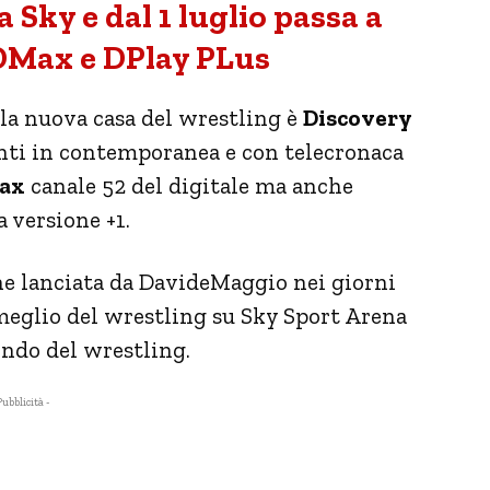
 Sky e dal 1 luglio passa a
DMax e DPlay PLus
 la nuova casa del wrestling è
Discovery
nti in contemporanea e con telecronaca
ax
canale 52 del digitale ma anche
a versione +1.
one lanciata da DavideMaggio nei giorni
meglio del wrestling su Sky Sport Arena
ondo del wrestling.
Pubblicità -