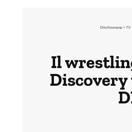
Dituttounpop
>
TV
Il wrestli
Discovery 
D