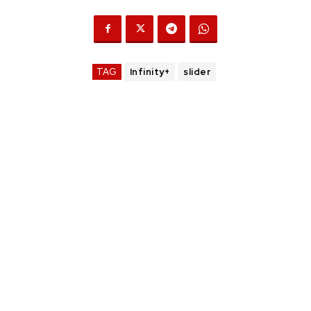
TAG
Infinity+
slider