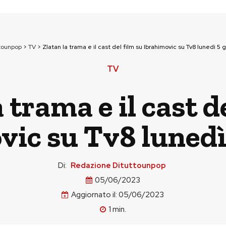
tounpop
>
TV
>
Zlatan la trama e il cast del film su Ibrahimovic su Tv8 lunedì 5 
TV
 trama e il cast d
vic su Tv8 lunedì
Di:
Redazione Dituttounpop
05/06/2023
Aggiornato il:
05/06/2023
1
min.