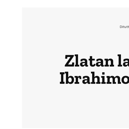
Ditut
Zlatan la
Ibrahimo