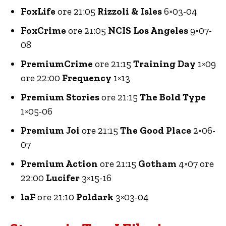
FoxLife
ore 21:05
Rizzoli & Isles
6×03-04
FoxCrime
ore 21:05
NCIS Los Angeles
9×07-
08
PremiumCrime
ore 21:15
Training Day
1×09
ore 22:00
Frequency
1×13
Premium Stories
ore 21:15
The Bold Type
1×05-06
Premium Joi
ore 21:15
The Good Place
2×06-
07
Premium Action
ore 21:15
Gotham
4×07 ore
22:00
Lucifer
3×15-16
laF
ore 21:10
Poldark
3×03-04