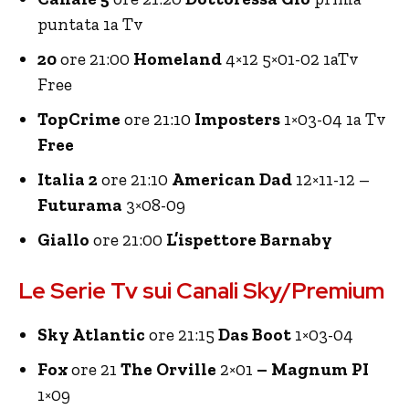
puntata 1a Tv
20
ore 21:00
Homeland
4×12 5×01-02 1aTv
Free
TopCrime
ore 21:10
Imposters
1×03-04 1a Tv
Free
Italia 2
ore 21:10
American Dad
12×11-12 –
Futurama
3×08-09
Giallo
ore 21:00
L’ispettore Barnaby
Le Serie Tv sui Canali Sky/Premium
Sky Atlantic
ore 21:15
Das Boot
1×03-04
Fox
ore 21
The Orville
2×01
– Magnum PI
1×09