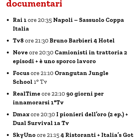
documentari
Rai 1
ore 20:35
Napoli – Sassuolo Coppa
Italia
Tv8
ore 21:30
Bruno Barbieri 4 Hotel
Nove
ore 20:30
Camionisti in trattoria 2
episodi + è uno sporco lavoro
Focus
ore 21:10
Orangutan Jungle
School
1° Tv
RealTime
ore 22:10
90 giorni per
innamorarsi 1°Tv
Dmax
ore 20:30
I pionieri dell’oro (2 ep.) +
Dual Survival 1a Tv
SkyUno
ore 21:15
4 Ristoranti + Italia’s Got