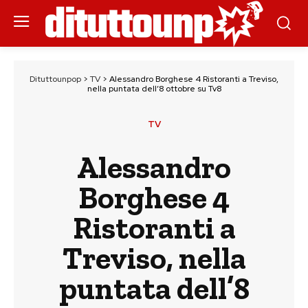
Dituttounpop
>
TV
>
Alessandro Borghese 4 Ristoranti a Treviso,
nella puntata dell’8 ottobre su Tv8
TV
Alessandro
Borghese 4
Ristoranti a
Treviso, nella
puntata dell’8