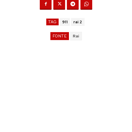
TAG
911
rai 2
FONTE
Rai