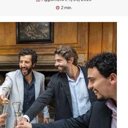
2
min.