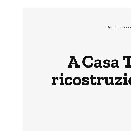
Dituttounpop
A Casa T
ricostruzi