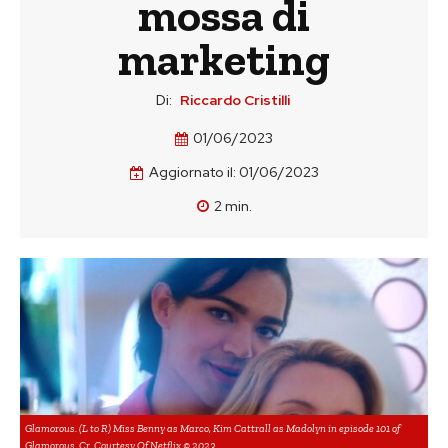
mossa di
marketing
Di:
Riccardo Cristilli
01/06/2023
Aggiornato il:
01/06/2023
2
min.
Glamorous. (L to R) Miss Benny as Marco, Kim Cattrall as Madolyn in episode 101 of
Glamorous. Cr. Courtesy Of Netflix © 2023